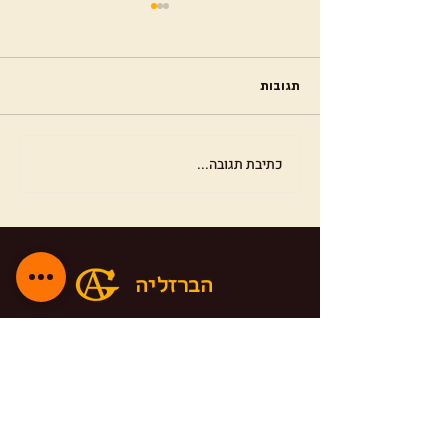
תגובות
האבולוציה של העיצוב בברזל
כתיבת תגובה...
הברזליה
מרכז ללימודי נפחות וחישול בברזל
קיבוץ רוחמה
טלפון:
0542420588